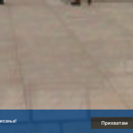
нисања!
Прихватам