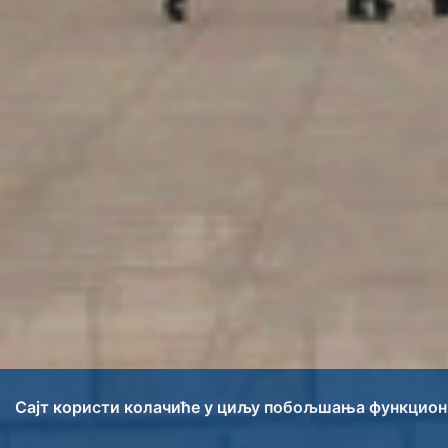
Сајт користи колачиће у циљу побољшања функцио