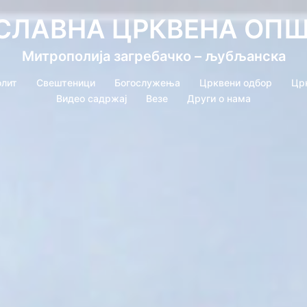
СЛАВНА ЦРКВЕНА ОП
Митрополија загребачко – љубљанска
лит
Свештеници
Богослужења
Црквени одбор
Цр
Видео садржај
Везе
Други о нама