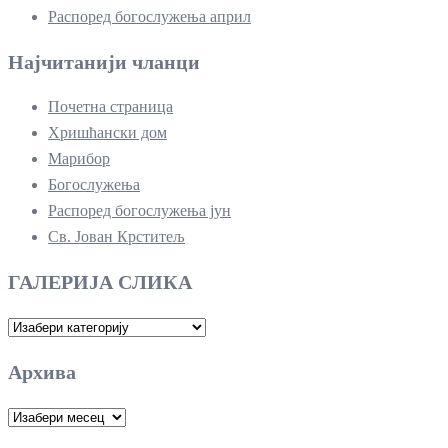
Распоред богослужења април
Најчитанији чланци
Почетна страница
Хришћански дом
Марибор
Богослужења
Распоред богослужења јун
Св. Јован Крститељ
ГАЛЕРИЈА СЛИКА
ГАЛЕРИЈА
СЛИКА
Архива
Архива