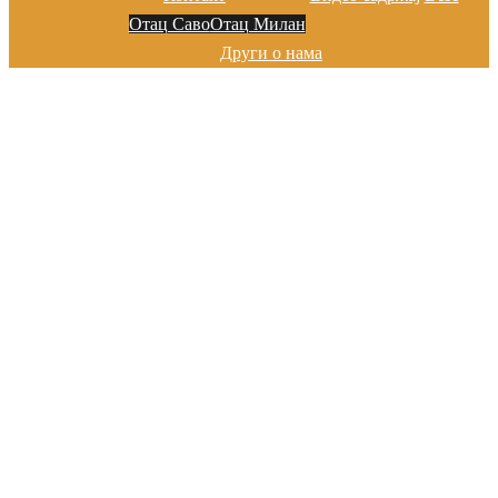
Отац Саво
Отац Милан
Други о нама
Добро дошли на сајту цркве у
Марибору
Хвала на посети!
Добро дошли на сајту цркве у
Марибору
Хвала на посети!
Добро дошли на сајту цркве у
Марибору