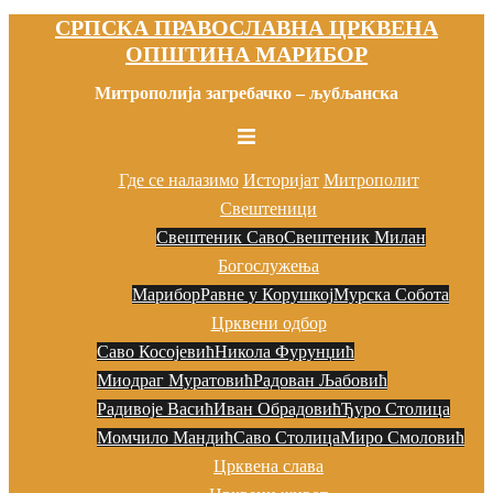
СРПСКА ПРАВОСЛАВНА ЦРКВЕНА
Скочи
ОПШТИНА МАРИБОР
на
садржај
Митрополија загребачко – љубљанска
Toggle
menu
Где се налазимо
Историјат
Митрополит
Свештеници
Свештеник Саво
Свештеник Милан
Богослужења
Марибор
Равне у Корушкој
Мурска Собота
Црквени одбор
Саво Косојевић
Никола Фурунџић
Миодраг Муратовић
Радован Љaбовић
Радивоје Васић
Иван Обрадовић
Ђуро Столица
Момчило Мандић
Саво Столица
Миро Смоловић
Црквена слава