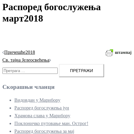
Распоред богослужења
март2018
Кретање
Причешће2018
штампај
чланака
Св. тајна Јелеосвећења
Претрага
за:
Скорашњи чланци
Видовдан у Марибору
Распоред богослужења јун
Храмова слава у Марибору
Поклоничко путовање ман. Острог!
Распоред богослужења за мај