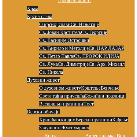
Црквени живот
Храм
Крсна слава
О крсној слави
Св. Игњатије
Св. Јован Крститељ
Св. Георгије
Св. Василије Острошки
Св. Ћирило и Методије
Св. ЦАР ЛАЗАР
Св. Петар Павле
Св. ПРОРОК ИЛИЈА
Св. Лука
Св. Димитрије
Св. Арх. Михаил
Св. Никола
Духовни живот
О духовном животу
Крштење
Венчање
Света тајна причешћа
Божићни празници
Васкршњи празници
Пост
Верски обичаји
Хришћански дом
Верски празници
Кађење
Задушнице
Култ умрлих
Контакт
Видео садржај
Везе