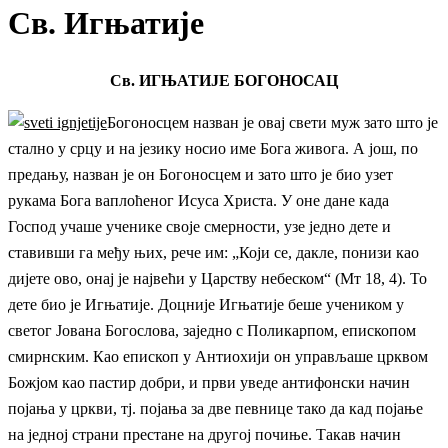
Св. Игњатије
Св. ИГЊАТИЈЕ БОГОНОСАЦ
Богоносцем назван је овај свети муж зато што је
стално у срцу и на језику носио име Бога живога. А још, по
предању, назван је он Богоносцем и зато што је био узет
рукама Бога ваплоћеног Исуса Христа. У оне дане када
Господ учаше ученике своје смерности, узе једно дете и
ставивши га међу њих, рече им: „Који се, дакле, понизи као
дијете ово, онај је највећи у Царству небеском“ (Мт 18, 4). То
дете био је Игњатије. Доцније Игњатије беше учеником у
светог Јована Богослова, заједно с Поликарпом, епископом
смирнским. Као епископ у Антиохији он управљаше црквом
Божјом као пастир добри, и први уведе антифонски начин
појања у цркви, тј. појања за две певнице тако да кад појање
на једној страни престане на другој почиње. Такав начин