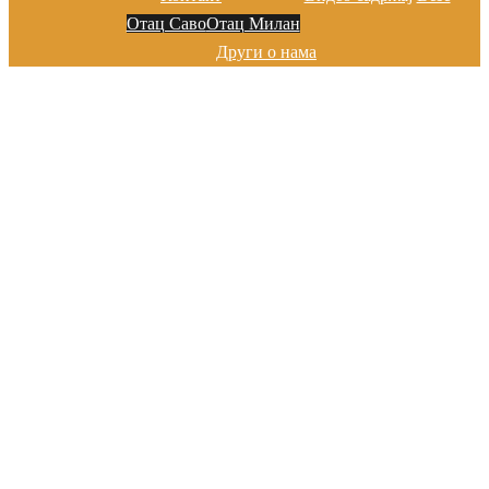
Отац Саво
Отац Милан
Други о нама
Добро дошли на сајту цркве у
Марибору
Хвала на посети!
Добро дошли на сајту цркве у
Марибору
Хвала на посети!
Добро дошли на сајту цркве у
Марибору