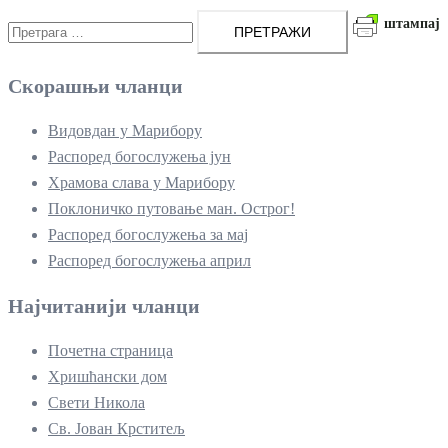
Претрага
штампај
за:
Скорашњи чланци
Видовдан у Марибору
Распоред богослужења јун
Храмова слава у Марибору
Поклоничко путовање ман. Острог!
Распоред богослужења за мај
Распоред богослужења април
Најчитанији чланци
Почетна страница
Хришћански дом
Свети Никола
Св. Јован Крститељ