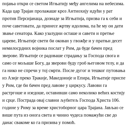
појања откри се светом Игњатију међу ангелима на небесима.
Када цар Трајан пролажаше кроз Антиохију идући у рат
против Персијанаца, дознаде за Игњатија, призва га к себи и
поче саветовати, да принесе жртву идолима, па ће му он дати
звање сенатора. Како узалудни осташе и савети и претње
цареве, Игњатије свети би окован у гвожђе и у пратњи десет
немилосрдних војника послат у Рим, да буде бачен пред
зверове. Игњатије се радоваше страдању за Господа свога и
само се мољаше Богу, да зверови буду гроб његовом телу, и да
га нико не спречи у тој смрти. После дугог и тешког путовања
из Азије преко Тракије, Македоније и Епира, Игњатије приспе
у Рим, где би бачен пред лавове у циркусу. Лавови га
растргоше и изедоше, оставивши само неколико већих костију
и срце. Пострада овај славни љубитељ Господа Христа 106.
године у Риму за време христоборног цара Трајана. Јављао се
више пута из онога света и чинио чудеса помажући све до
данас свакоме ко га призива у помоћ.