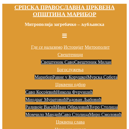
СРПСКА ПРАВОСЛАВНА ЦРКВЕНА
Скочи
ОПШТИНА МАРИБОР
на
садржај
Митрополија загребачко – љубљанска
Toggle
menu
Где се налазимо
Историјат
Митрополит
Свештеници
Свештеник Саво
Свештеник Милан
Богослужења
Марибор
Равне у Корушкој
Мурска Собота
Црквени одбор
Саво Косојевић
Никола Фурунџић
Миодраг Муратовић
Радован Љaбовић
Радивоје Васић
Иван Обрадовић
Ђуро Столица
Момчило Мандић
Саво Столица
Миро Смоловић
Црквена слава