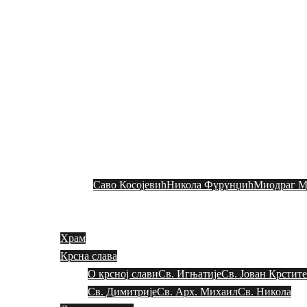
СРПСКА ПРАВО
Скочи
на
садржај
Где се налазимо
Историјат
М
Саво Косојевић
Никола Фурунџић
Миодраг М
Храм
Крсна слава
О крсној слави
Св. Игњатије
Св. Јован Крстит
Св. Димитрије
Св. Арх. Михаил
Св. Никола