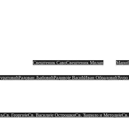
СЛАВНА ЦРКВЕНА ОП
Митрополија загребачко – љубљанска
Toggle
menu
итрополит
Свештеници
Свештеник Саво
Свештеник Милан
Мариб
Црквени одбор
уратовић
Радован Љaбовић
Радивоје Васић
Иван Обрадовић
Ђуро
Црквена слава
Црквени живот
ељ
Св. Георгије
Св. Василије Острошки
Св. Ћирило и Методије
Св