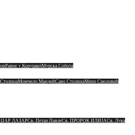
ШТИНА МАРИБОР
Богослужења
ор
Равне у Корушкој
Мурска Собота
 Столица
Момчило Мандић
Саво Столица
Миро Смоловић
. ЦАР ЛАЗАР
Св. Петар Павле
Св. ПРОРОК ИЛИЈА
Св. Лука