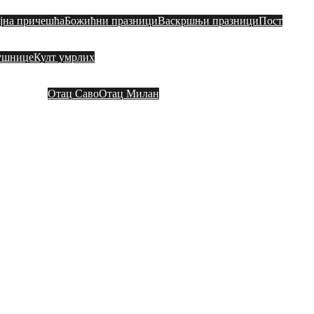
ајна причешћа
Божићни празници
Васкршњи празници
Пост
ушнице
Култ умрлих
Контакт
Видео садржај
Везе
Други о на
Отац Саво
Отац Милан