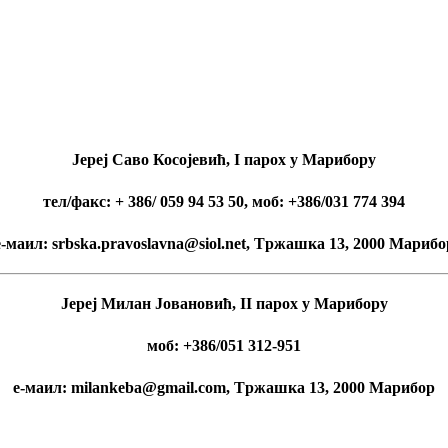
Јереј Саво Косојевић, I парох у Марибору
тел/факс: + 386/ 059 94 53 50, моб:
+386/031 774 394
е-маил: srbska.pravoslavna@siol.net, Tржашка 13, 2000 Maрибо
Јереј Милан Јовановић, II парох у Марибору
моб:
+386/051 312-951
е-маил: milankeba@gmail.com, Tржашка 13, 2000 Марибор