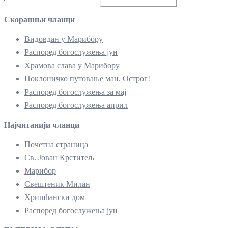
за:
Скорашњи чланци
Видовдан у Марибору
Распоред богослужења јун
Храмова слава у Марибору
Поклоничко путовање ман. Острог!
Распоред богослужења за мај
Распоред богослужења април
Најчитанији чланци
Почетна страница
Св. Јован Крститељ
Марибор
Свештеник Милан
Хришћански дом
Распоред богослужења јун