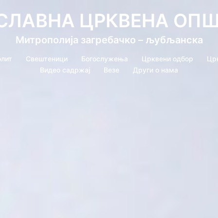
СЛАВНА ЦРКВЕНА ОП
Митрополија загребачко – љубљанска
лит
Свештеници
Богослужења
Црквени одбор
Цр
Видео садржај
Везе
Други о нама