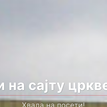
 на сајту цркв
Хвала на посети!