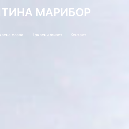
ШТИНА МАРИБОР
квена слава
Црквени живот
Контакт