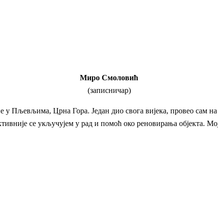
Миро Смоловић
(записничар)
не у Пљевљима, Црна Гора. Један дио свога вијека, провео сам 
ктивније се укључујем у рад и помоћ око реновирања објекта. Мо