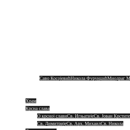
СРПСКА ПРАВО
Скочи
на
садржај
Где се налазимо
Историјат
М
Саво Косојевић
Никола Фурунџић
Миодраг М
Храм
Крсна слава
О крсној слави
Св. Игњатије
Св. Јован Крстит
Св. Димитрије
Св. Арх. Михаил
Св. Никола