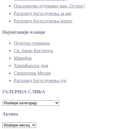
Поклоничко путовање ман. Острог!
Распоред богослужења за мај
Распоред богослужења април
Најчитанији чланци
Почетна страница
Св. Јован Крститељ
Марибор
Хришћански дом
Свештеник Милан
Распоред богослужења јун
ГАЛЕРИЈА СЛИКА
ГАЛЕРИЈА
СЛИКА
Архива
Архива