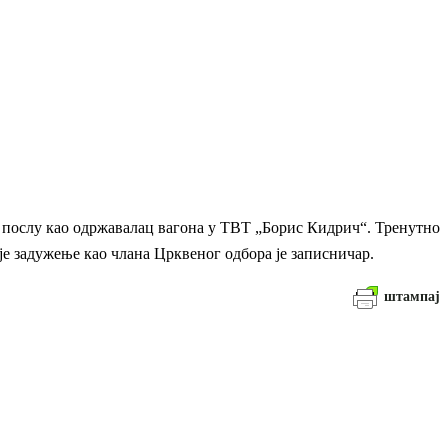
на послу као одржавалац вагона у ТВТ „Борис Кидрич“. Тренутно
је задужење као члана Црквеног одбора је записничар.
штампај