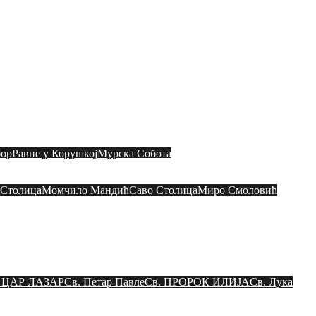
ШТИНА МАРИБОР
Богослужења
ор
Равне у Корушкој
Мурска Собота
 Столица
Момчило Мандић
Саво Столица
Миро Смоловић
. ЦАР ЛАЗАР
Св. Петар Павле
Св. ПРОРОК ИЛИЈА
Св. Лука