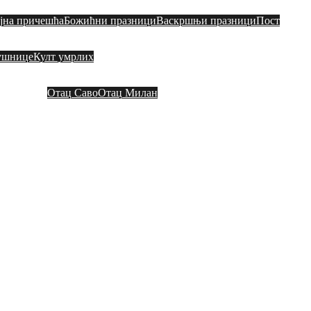
ајна причешћа
Божићни празници
Васкршњи празници
Пост
ушнице
Култ умрлих
Контакт
Видео садржај
Везе
Други о на
Отац Саво
Отац Милан