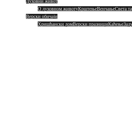
Духовни живот
О духовном животу
Крштење
Венчање
Света т
Верски обичаји
Хришћански дом
Верски празници
Кађење
Зад
Добро дошли на сајту цркве у Марибору
Хвала на посети!
Добро дошли на сајту цркве у Марибору
Хвала на посети!
Добро дошли на сајту цркве у Марибору