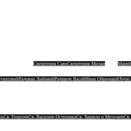
СЛАВНА ЦРКВЕНА ОП
Митрополија загребачко – љубљанска
Toggle
menu
итрополит
Свештеници
Свештеник Саво
Свештеник Милан
Мариб
Црквени одбор
уратовић
Радован Љaбовић
Радивоје Васић
Иван Обрадовић
Ђуро
Црквена слава
Црквени живот
ељ
Св. Георгије
Св. Василије Острошки
Св. Ћирило и Методије
Св