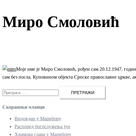
Миро Смоловић
Моје име је Миро Смоловић, рођен сам 20.12.1947. годи
сам без посла. Куповином објекта Српске православне цркве, а
Претрага
за:
Скорашњи чланци
Видовдан у Марибору
Распоред богослужења јун
Храмова слава у Марибору