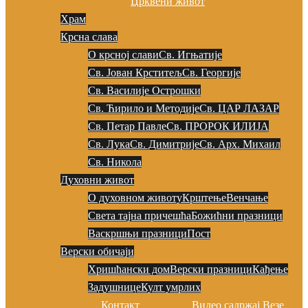
Црквени живот
Храм
Крсна слава
О крсној слави
Св. Игњатије
Св. Јован Крститељ
Св. Георгије
Св. Василије Острошки
Св. Ћирило и Методије
Св. ЦАР ЛАЗАР
Св. Петар Павле
Св. ПРОРОК ИЛИЈА
Св. Лука
Св. Димитрије
Св. Арх. Михаил
Св. Никола
Духовни живот
О духовном животу
Крштење
Венчање
Света тајна причешћа
Божићни празници
Васкршњи празници
Пост
Верски обичаји
Хришћански дом
Верски празници
Кађење
Задушнице
Култ умрлих
Контакт
Видео садржај
Везе