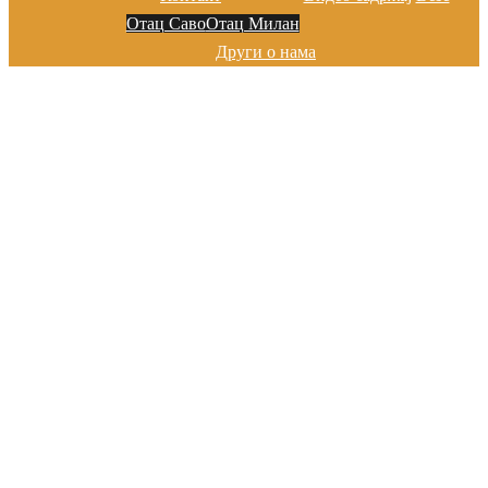
Отац Саво
Отац Милан
Други о нама
Добро дошли на сајту цркве у
Марибору
Хвала на посети!
Добро дошли на сајту цркве у
Марибору
Хвала на посети!
Добро дошли на сајту цркве у
Марибору