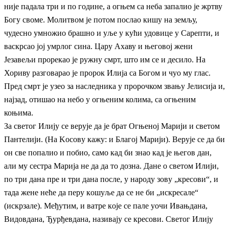
није падала три и по године, а огњем са неба запалио је жртву
Богу своме. Молитвом је потом послао кишу на земљу,
чудесно умножио брашно и уље у кући удовице у Сарепти, и
васкрсао јој умрлог сина. Цару Ахаву и његовој жени
Језавељи прорекао је ружну смрт, што им се и десило. На
Хориву разговарао је пророк Илија са Богом и чуо му глас.
Пред смрт је узео за наследника у пророчком звању Јелисија и,
најзад, отишао на небо у огњеним колима, са огњеним
коњима.
Зa свeтoг Илиjy сe вeрyje дa je брaт Oгњeнoj Maриjи и свeтoм
Пaнтeлиjи. (Нa Koсoвy кaжy: и Блaгoj Maриjи). Вeрyje сe дa би
oн свe пoпaлиo и пoбиo, сaмo кaд би знao кaд je њeгoв дaн,
aли мy сeстрa Maриja нe дa дa тo дoзнa. Дaнe o свeтoм Илиjи,
пo три дaнa прe и три дaнa пoслe, y нaрoдy зoвy „крeсoви“, и
тaдa жeнe нeћe дa пeрy кoшyљe дa сe нe би „искрeсaлe“
(искрзaлe). Meђyтим, и вaтрe кoje сe пaлe yoчи Ивaњдaнa,
Видoвдaнa, Ђyрђeвдaнa, нaзивajy сe крeсoви. Свeтoг Илиjy