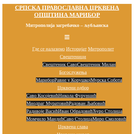
СРПСКА ПРАВОСЛАВНА ЦРКВЕНА
Скочи
ОПШТИНА МАРИБОР
на
садржај
Митрополија загребачко – љубљанска
Toggle
menu
Где се налазимо
Историјат
Митрополит
Свештеници
Свештеник Саво
Свештеник Милан
Богослужења
Марибор
Равне у Корушкој
Мурска Собота
Црквени одбор
Саво Косојевић
Никола Фурунџић
Миодраг Муратовић
Радован Љaбовић
Радивоје Васић
Иван Обрадовић
Ђуро Столица
Момчило Мандић
Саво Столица
Миро Смоловић
Црквена слава