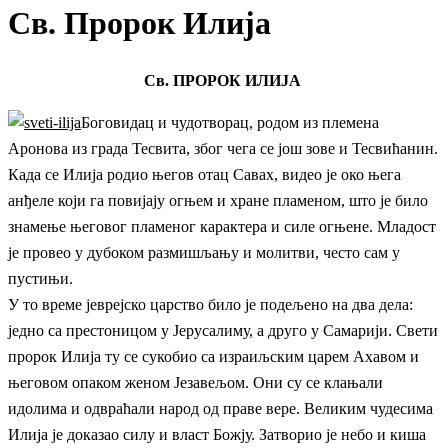
Св. Пророк Илија
Св. ПРОРОК ИЛИЈА
Боговидац и чудотворац, родом из племена
Аронова из града Тесвита, због чега се још зове и Тесвићанин.
Када се Илија родио његов отац Савах, видео је око њега
анђеле који га повијају огњем и хране пламеном, што је било
знамење његовог пламеног карактера и силе огњене. Младост
је провео у дубоком размишљању и молитви, често сам у
пустињи.
У то време јеврејско царство било је подељено на два дела:
једно са престоницом у Јерусалиму, а друго у Самарији. Свети
пророк Илија ту се сукобио са израиљским царем Ахавом и
његовом опаком женом Језавељом. Они су се клањали
идолима и одвраћали народ од праве вере. Великим чудесима
Илија је доказао силу и власт Божју. Затворио је небо и киша