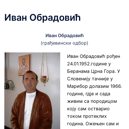
Иван Обрадовић
Иван Обрадовић
(грађевински одбор)
Иван Обрадовић рођен
24.01.1952.године у
Беранама Црна Гора. У
Словенију тачније у
Марибор долазим 1966.
године, гдје и сада
живим са породицом
коју сам остварио
током протеклих
година. Ожењен сам и