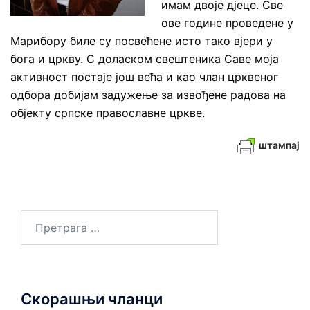
имам двоје дјеце. Све
ове године проведене у
Марибору биле су посвећене исто тако вјери у
бога и цркву. С доласком свештеника Саве моја
активност постаје још већа и као члан црквеног
одбора добијам задужење за извођене радова на
објекту српске православне цркве.
штампај
Претрага
за:
Скорашњи чланци