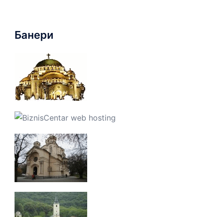
Банери