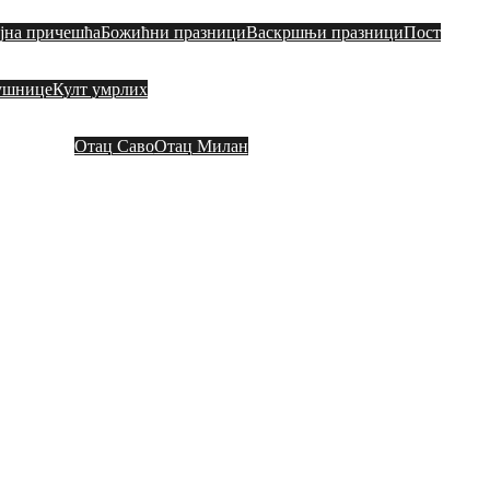
ајна причешћа
Божићни празници
Васкршњи празници
Пост
ушнице
Култ умрлих
Контакт
Видео садржај
Везе
Други о на
Отац Саво
Отац Милан