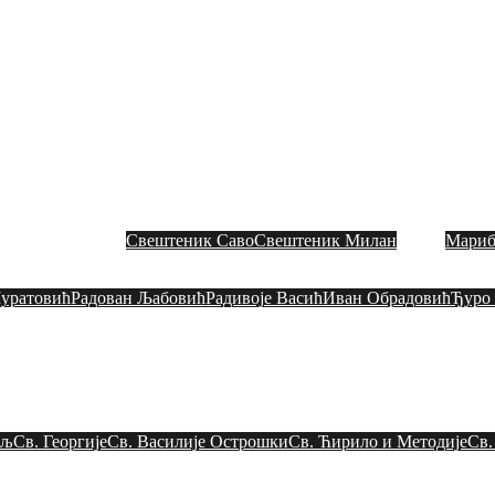
СЛАВНА ЦРКВЕНА ОП
Митрополија загребачко – љубљанска
Toggle
menu
итрополит
Свештеници
Свештеник Саво
Свештеник Милан
Мариб
Црквени одбор
уратовић
Радован Љaбовић
Радивоје Васић
Иван Обрадовић
Ђуро
Црквена слава
Црквени живот
ељ
Св. Георгије
Св. Василије Острошки
Св. Ћирило и Методије
Св