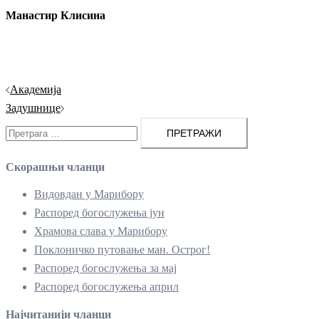
Манастир Клисина
Кретање
Академија
чланака
Задушнице
Претрага
за:
Скорашњи чланци
Видовдан у Марибору
Распоред богослужења јун
Храмова слава у Марибору
Поклоничко путовање ман. Острог!
Распоред богослужења за мај
Распоред богослужења април
Најчитанији чланци