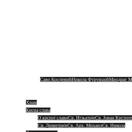
СРПСКА ПРАВО
Скочи
на
садржај
Где се налазимо
Историјат
М
Саво Косојевић
Никола Фурунџић
Миодраг М
Храм
Крсна слава
О крсној слави
Св. Игњатије
Св. Јован Крстит
Св. Димитрије
Св. Арх. Михаил
Св. Никола