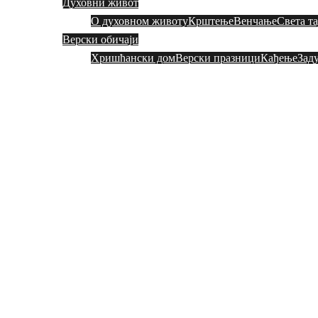
Духовни живот
О духовном животу
Крштење
Венчање
Света т
Верски обичаји
Хришћански дом
Верски празници
Кађење
Зад
Добро дошли на сајту цркве у Марибору
Хвала на посети!
Добро дошли на сајту цркве у Марибору
Хвала на посети!
Добро дошли на сајту цркве у Марибору