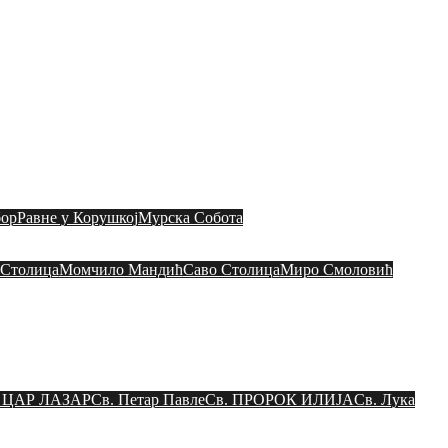
ШТИНА МАРИБОР
Богослужења
ор
Равне у Корушкој
Мурска Собота
 Столица
Момчило Мандић
Саво Столица
Миро Смоловић
. ЦАР ЛАЗАР
Св. Петар Павле
Св. ПРОРОК ИЛИЈА
Св. Лука