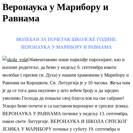
Веронаука у Марибору и
Равнама
МОЛЕБАН ЗА ПОЧЕТАК ШКОЛСКЕ ГОДИНЕ.
ВЕРОНАУКА У МАРИБОРУ И РАВНАМА
Обавештавамо наше најмлађе парохијане, као и
њихове родитеље, да ћемо у недељу 6. септембра имати
молебан ( призив св. Духа) у нашим храмовима у Марибору и
Равнама на Корошкем. Св. Литургија је у 10 часова. Жеља нам
је да се тога дана окупимо у што већем броју и да заједно
умолимо Господа да пошаље свој благослов на све сабране!
Ускоро ћемо почети и са наставом веронауке и српског језика.
ВЕРОНАУКА У РАВНАМА почиње у недељу 13. септембра,
након свете Литургије. ВЕРОНАУКА И ШКОЛА СРПСКОГ
ЈЕЗИКА У МАРИБОРУ почиње у суботу 19. септембра и