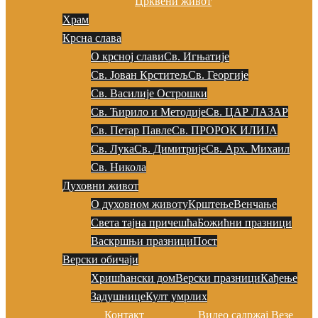
Црквени живот
Храм
Крсна слава
О крсној слави
Св. Игњатије
Св. Јован Крститељ
Св. Георгије
Св. Василије Острошки
Св. Ћирило и Методије
Св. ЦАР ЛАЗАР
Св. Петар Павле
Св. ПРОРОК ИЛИЈА
Св. Лука
Св. Димитрије
Св. Арх. Михаил
Св. Никола
Духовни живот
О духовном животу
Крштење
Венчање
Света тајна причешћа
Божићни празници
Васкршњи празници
Пост
Верски обичаји
Хришћански дом
Верски празници
Кађење
Задушнице
Култ умрлих
Контакт
Видео садржај
Везе