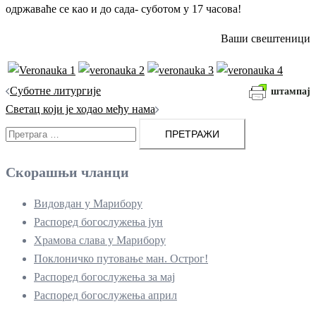
одржаваће се као и до сада- суботом у 17 часова!
Ваши свештеници
Кретање
Суботне литургије
штампај
чланака
Светац који је ходао међу нама
Претрага
за:
Скорашњи чланци
Видовдан у Марибору
Распоред богослужења јун
Храмова слава у Марибору
Поклоничко путовање ман. Острог!
Распоред богослужења за мај
Распоред богослужења април