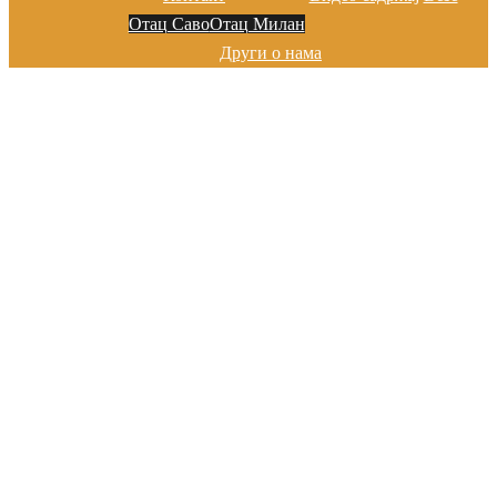
Отац Саво
Отац Милан
Други о нама
Добро дошли на сајту цркве у
Марибору
Хвала на посети!
Добро дошли на сајту цркве у
Марибору
Хвала на посети!
Добро дошли на сајту цркве у
Марибору