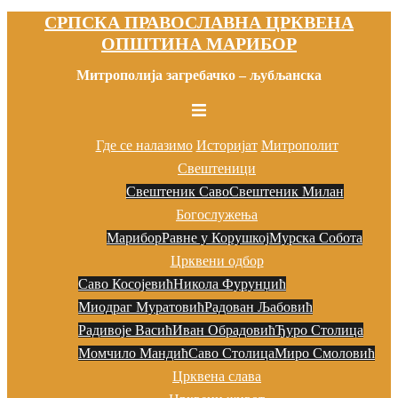
СРПСКА ПРАВОСЛАВНА ЦРКВЕНА
Скочи
ОПШТИНА МАРИБОР
на
садржај
Митрополија загребачко – љубљанска
Toggle
menu
Где се налазимо
Историјат
Митрополит
Свештеници
Свештеник Саво
Свештеник Милан
Богослужења
Марибор
Равне у Корушкој
Мурска Собота
Црквени одбор
Саво Косојевић
Никола Фурунџић
Миодраг Муратовић
Радован Љaбовић
Радивоје Васић
Иван Обрадовић
Ђуро Столица
Момчило Мандић
Саво Столица
Миро Смоловић
Црквена слава