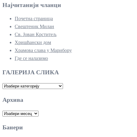
Најчитанији чланци
Почетна страница
Свештеник Милан
Св. Јован Крститељ
Хришћански дом
Храмова слава у Марибору
Где се налазимо
ГАЛЕРИЈА СЛИКА
ГАЛЕРИЈА
СЛИКА
Архива
Архива
Банери