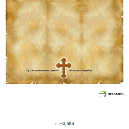
штампај
Кретање
Најава
чланака