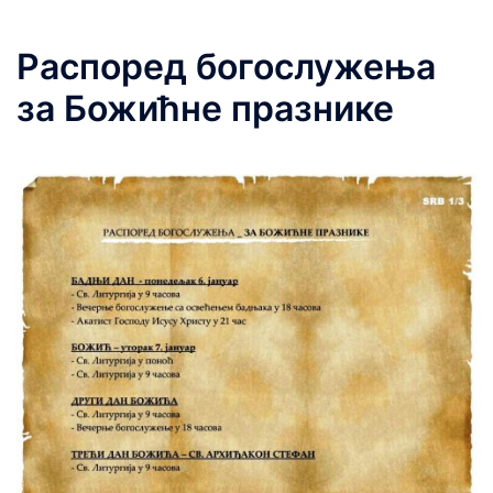
Распоред богослужења
за Божићне празнике