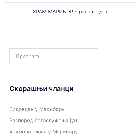
ХРАМ МАРИБОР – распоред
Претрага
за:
Скорашњи чланци
Видовдан у Марибору
Распоред богослужења јун
Храмова слава у Марибору