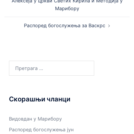
Алексеја у цркви Светих Кирила и Методија у
Марибору
Распоред богослужења за Васкрс
Претрага
за:
Скорашњи чланци
Видовдан у Марибору
Распоред богослужења јун