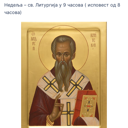
Недеља – св. Литургија у 9 часова ( исповест од 8
часова)