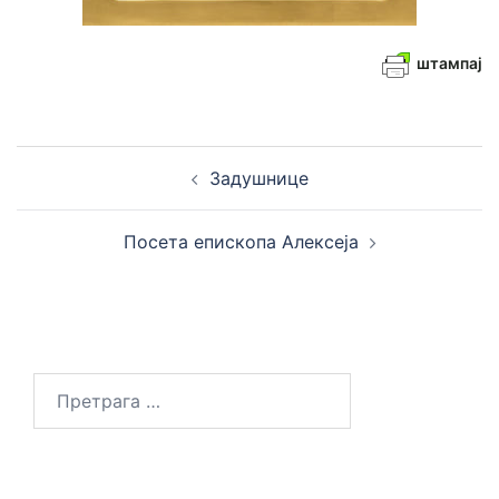
штампај
Кретање
Задушнице
чланака
Посета епископа Алексеја
Претрага
за: