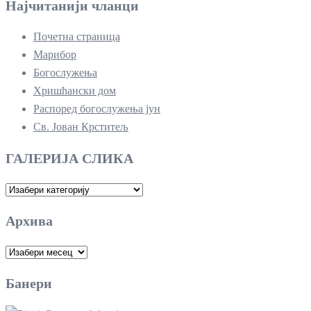
Најчитанији чланци
Почетна страница
Марибор
Богослужења
Хришћански дом
Распоред богослужења јун
Св. Јован Крститељ
ГАЛЕРИЈА СЛИКА
ГАЛЕРИЈА
СЛИКА
Архива
Архива
Банери