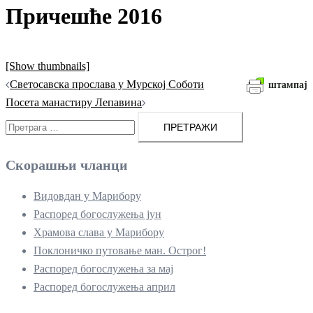
Причешће 2016
[Show thumbnails]
Кретање
Светосавска прослава у Мурској Соботи
штампај
чланака
Посета манастиру Лепавина
Претрага
за:
Скорашњи чланци
Видовдан у Марибору
Распоред богослужења јун
Храмова слава у Марибору
Поклоничко путовање ман. Острог!
Распоред богослужења за мај
Распоред богослужења април