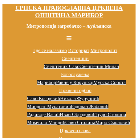
СРПСКА ПРАВОСЛАВНА ЦРКВЕНА
Скочи
ОПШТИНА МАРИБОР
на
садржај
Митрополија загребачко – љубљанска
Toggle
menu
Где се налазимо
Историјат
Митрополит
Свештеници
Свештеник Саво
Свештеник Милан
Богослужења
Марибор
Равне у Корушкој
Мурска Собота
Црквени одбор
Саво Косојевић
Никола Фурунџић
Миодраг Муратовић
Радован Љaбовић
Радивоје Васић
Иван Обрадовић
Ђуро Столица
Момчило Мандић
Саво Столица
Миро Смоловић
Црквена слава