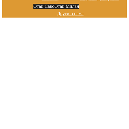
Отац Саво
Отац Милан
Други о нама
Добро дошли на сајту цркве у
Марибору
Хвала на посети!
Добро дошли на сајту цркве у
Марибору
Хвала на посети!
Добро дошли на сајту цркве у
Марибору