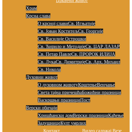
Црквени живот
Храм
Крсна слава
О крсној слави
Св. Игњатије
Св. Јован Крститељ
Св. Георгије
Св. Василије Острошки
Св. Ћирило и Методије
Св. ЦАР ЛАЗАР
Св. Петар Павле
Св. ПРОРОК ИЛИЈА
Св. Лука
Св. Димитрије
Св. Арх. Михаил
Св. Никола
Духовни живот
О духовном животу
Крштење
Венчање
Света тајна причешћа
Божићни празници
Васкршњи празници
Пост
Верски обичаји
Хришћански дом
Верски празници
Кађење
Задушнице
Култ умрлих
Контакт
Видео садржај
Везе