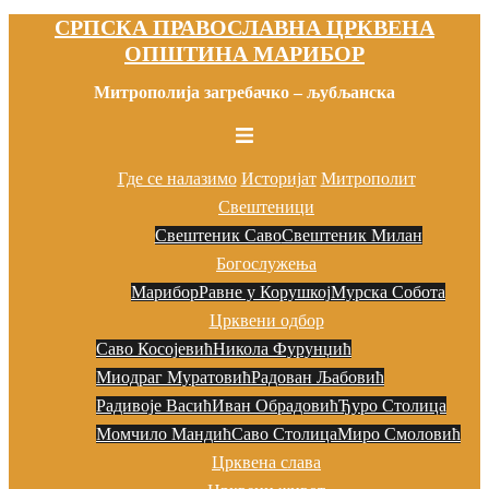
СРПСКА ПРАВОСЛАВНА ЦРКВЕНА
Скочи
ОПШТИНА МАРИБОР
на
садржај
Митрополија загребачко – љубљанска
Toggle
menu
Где се налазимо
Историјат
Митрополит
Свештеници
Свештеник Саво
Свештеник Милан
Богослужења
Марибор
Равне у Корушкој
Мурска Собота
Црквени одбор
Саво Косојевић
Никола Фурунџић
Миодраг Муратовић
Радован Љaбовић
Радивоје Васић
Иван Обрадовић
Ђуро Столица
Момчило Мандић
Саво Столица
Миро Смоловић
Црквена слава