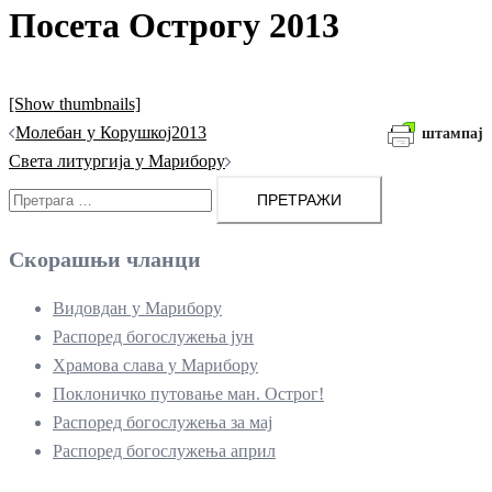
Посета Острогу 2013
[Show thumbnails]
Кретање
Молебан у Корушкој2013
штампај
чланака
Света литургија у Марибору
Претрага
за:
Скорашњи чланци
Видовдан у Марибору
Распоред богослужења јун
Храмова слава у Марибору
Поклоничко путовање ман. Острог!
Распоред богослужења за мај
Распоред богослужења април