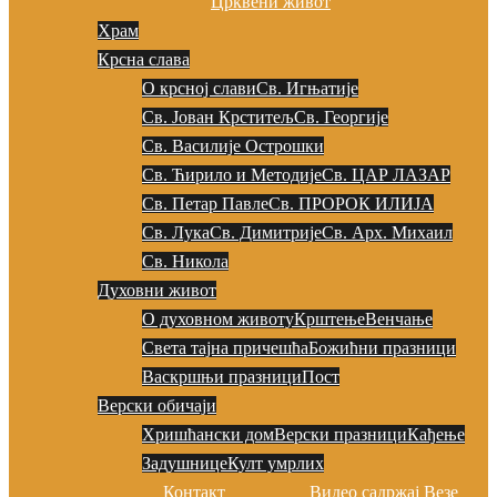
Црквени живот
Храм
Крсна слава
О крсној слави
Св. Игњатије
Св. Јован Крститељ
Св. Георгије
Св. Василије Острошки
Св. Ћирило и Методије
Св. ЦАР ЛАЗАР
Св. Петар Павле
Св. ПРОРОК ИЛИЈА
Св. Лука
Св. Димитрије
Св. Арх. Михаил
Св. Никола
Духовни живот
О духовном животу
Крштење
Венчање
Света тајна причешћа
Божићни празници
Васкршњи празници
Пост
Верски обичаји
Хришћански дом
Верски празници
Кађење
Задушнице
Култ умрлих
Контакт
Видео садржај
Везе