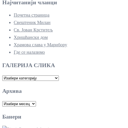
Најчитанији чланци
Почетна страница
Свештеник Милан
Св. Јован Крститељ
Хришћански дом
Храмова слава у Марибору
Где се налазимо
ГАЛЕРИЈА СЛИКА
ГАЛЕРИЈА
СЛИКА
Архива
Архива
Банери