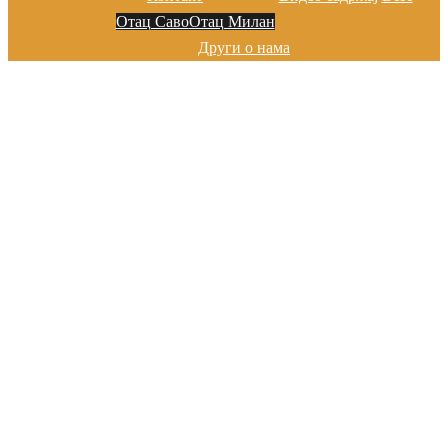
Отац Саво
Отац Милан
Други о нама
Добро дошли на сајту цркве у
Марибору
Хвала на посети!
Добро дошли на сајту цркве у
Марибору
Хвала на посети!
Добро дошли на сајту цркве у
Марибору