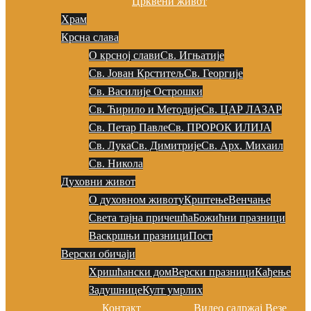
Црквени живот
Храм
Крсна слава
О крсној слави
Св. Игњатије
Св. Јован Крститељ
Св. Георгије
Св. Василије Острошки
Св. Ћирило и Методије
Св. ЦАР ЛАЗАР
Св. Петар Павле
Св. ПРОРОК ИЛИЈА
Св. Лука
Св. Димитрије
Св. Арх. Михаил
Св. Никола
Духовни живот
О духовном животу
Крштење
Венчање
Света тајна причешћа
Божићни празници
Васкршњи празници
Пост
Верски обичаји
Хришћански дом
Верски празници
Кађење
Задушнице
Култ умрлих
Контакт
Видео садржај
Везе