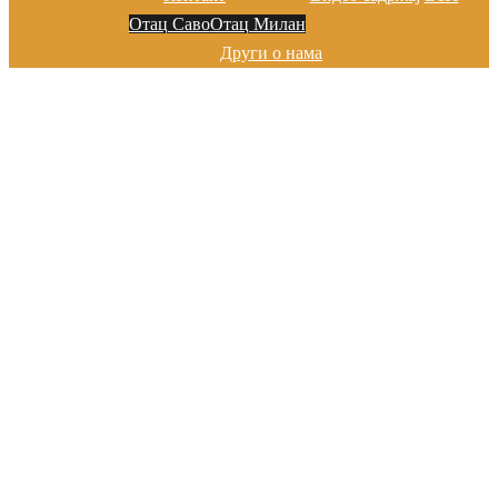
Отац Саво
Отац Милан
Други о нама
Добро дошли на сајту цркве у
Марибору
Хвала на посети!
Добро дошли на сајту цркве у
Марибору
Хвала на посети!
Добро дошли на сајту цркве у
Марибору