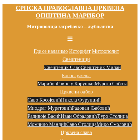
СРПСКА ПРАВОСЛАВНА ЦРКВЕНА
Скочи
ОПШТИНА МАРИБОР
на
садржај
Митрополија загребачко – љубљанска
Toggle
menu
Где се налазимо
Историјат
Митрополит
Свештеници
Свештеник Саво
Свештеник Милан
Богослужења
Марибор
Равне у Корушкој
Мурска Собота
Црквени одбор
Саво Косојевић
Никола Фурунџић
Миодраг Муратовић
Радован Љaбовић
Радивоје Васић
Иван Обрадовић
Ђуро Столица
Момчило Мандић
Саво Столица
Миро Смоловић
Црквена слава