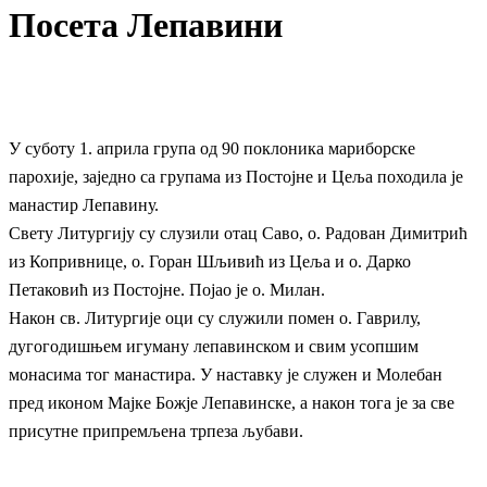
Посета Лепавини
У суботу 1. априла група од 90 поклоника мариборске
парохије, заједно са групама из Постојне и Цеља походила је
манастир Лепавину.
Свету Литургију су слузили отац Саво, о. Радован Димитрић
из Копривнице, о. Горан Шљивић из Цеља и о. Дарко
Петаковић из Постојне. Појао је о. Милан.
Након св. Литургије оци су служили помен о. Гаврилу,
дугогодишњем игуману лепавинском и свим усопшим
монасима тог манастира. У наставку је служен и Молебан
пред иконом Мајке Божје Лепавинске, а након тога је за све
присутне припремљена трпеза љубави.