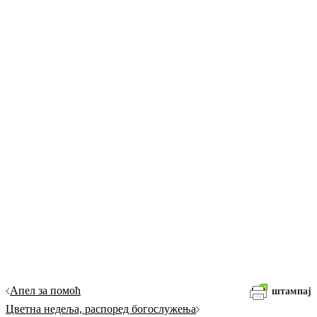
Кретање
Апел за помоћ
штампај
чланака
Цветна недеља, распоред богослужења