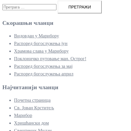
Претрага
за:
Скорашњи чланци
Видовдан у Марибору
Распоред богослужења јун
Храмова слава у Марибору
Поклоничко путовање ман. Острог!
Распоред богослужења за мај
Распоред богослужења април
Најчитанији чланци
Почетна страница
Св. Јован Крститељ
Марибор
Хришћански дом
Свештеник Милан