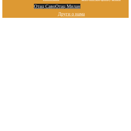
Отац Саво
Отац Милан
Други о нама
Добро дошли на сајту цркве у
Марибору
Хвала на посети!
Добро дошли на сајту цркве у
Марибору
Хвала на посети!
Добро дошли на сајту цркве у
Марибору