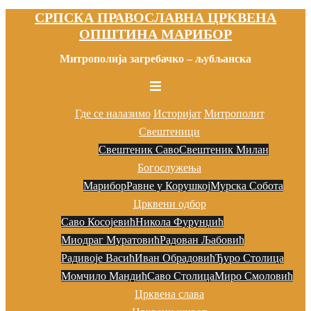
СРПСКА ПРАВОСЛАВНА ЦРКВЕНА
Скочи
ОПШТИНА МАРИБОР
на
садржај
Митрополија загребачко – љубљанска
Toggle
menu
Где се налазимо
Историјат
Митрополит
Свештеници
Свештеник Саво
Свештеник Милан
Богослужења
Марибор
Равне у Корушкој
Мурска Собота
Црквени одбор
Саво Косојевић
Никола Фурунџић
Миодраг Муратовић
Радован Љaбовић
Радивоје Васић
Иван Обрадовић
Ђуро Столица
Момчило Мандић
Саво Столица
Миро Смоловић
Црквена слава