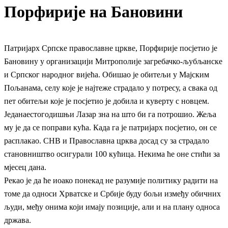
Порфирије на Бановини
Патријарх Српске православне цркве, Порфирије посјетио је
Бановину у организацији Митрополије загребачко-љубљанске
и Српског народног вијећа. Обишао је обитељи у Мајским
Пољанама, селу које је најтеже страдало у потресу, а свака од
пет обитељи које је посјетио је добила и куверту с новцем.
Једанаестогодишњи Лазар зна на што би га потрошио. Жеља
му је да се поправи кућа. Када га је патријарх посјетио, он се
расплакао. СНВ и Православна црква досад су за страдало
становништво осигурали 100 кућица. Некима ће оне стићи за
мјесец дана.
Рекао је да ће иоако понекад не разумије политику радити на
томе да односи Хрватске и Србије буду бољи између обичних
људи, међу онима који имају позиције, али и на плану односа
држава.