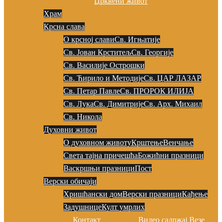
Црквени живот
Храм
Крсна слава
О крсној слави
Св. Игњатије
Св. Јован Крститељ
Св. Георгије
Св. Василије Острошки
Св. Ћирило и Методије
Св. ЦАР ЛАЗАР
Св. Петар Павле
Св. ПРОРОК ИЛИЈА
Св. Лука
Св. Димитрије
Св. Арх. Михаил
Св. Никола
Духовни живот
О духовном животу
Крштење
Венчање
Света тајна причешћа
Божићни празници
Васкршњи празници
Пост
Верски обичаји
Хришћански дом
Верски празници
Кађење
Задушнице
Култ умрлих
Контакт
Видео садржај
Везе