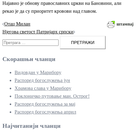
Најавио је обнову православних цркви на Бановини, али
рекао је да су приоритет кровови над главом.
Кретање
Отац Милан
штампај
чланака
Нјегова светост Патријарх српски
Претрага
за:
Скорашњи чланци
Видовдан у Марибору
Распоред богослужења јун
Храмова слава у Марибору
Поклоничко путовање ман. Острог!
Распоред богослужења за мај
Распоред богослужења април
Најчитанији чланци