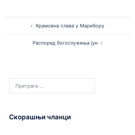
Кретање
Храмовна слава у Марибору
чланака
Распоред богослужења јун
Претрага
за:
Скорашњи чланци