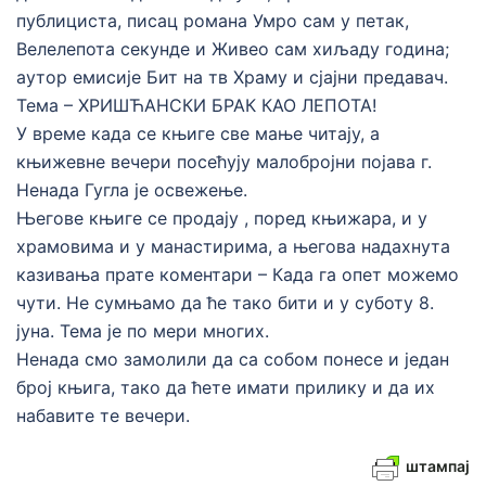
публициста, писац романа Умро сам у петак,
Велелепота секунде и Живео сам хиљаду година;
аутор емисије Бит на тв Храму и сјајни предавач.
Тема – ХРИШЋАНСКИ БРАК КАО ЛЕПОТА!
У време када се књиге све мање читају, а
књижевне вечери посећују малобројни појава г.
Ненада Гугла је освежење.
Његове књиге се продају , поред књижара, и у
храмовима и у манастирима, а његова надахнута
казивања прате коментари – Када га опет можемо
чути. Не сумњамо да ће тако бити и у суботу 8.
јуна. Тема је по мери многих.
Ненада смо замолили да са собом понесе и један
број књига, тако да ћете имати прилику и да их
набавите те вечери.
штампај