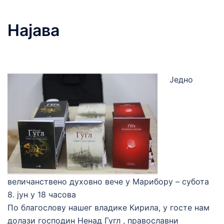
Најава
Једно
величанствено духовно вече у Марибору – субота
8. јун у 18 часова
По благослову нашег владике Кирила, у госте нам
долази господин Ненад Гугл , православни