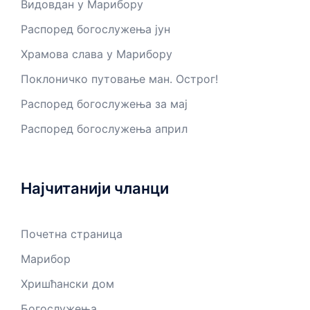
Видовдан у Марибору
Распоред богослужења јун
Храмова слава у Марибору
Поклоничко путовање ман. Острог!
Распоред богослужења за мај
Распоред богослужења април
Најчитанији чланци
Почетна страница
Марибор
Хришћански дом
Богослужења