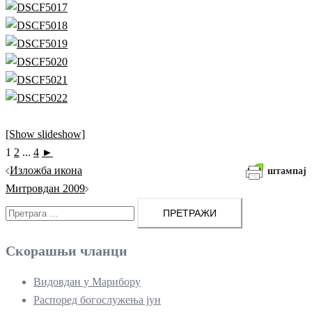
[Show slideshow]
1
2
...
4
►
Кретање
Изложба икона
штампај
чланака
Митровдан 2009
Претрага
за:
Скорашњи чланци
Видовдан у Марибору
Распоред богослужења јун