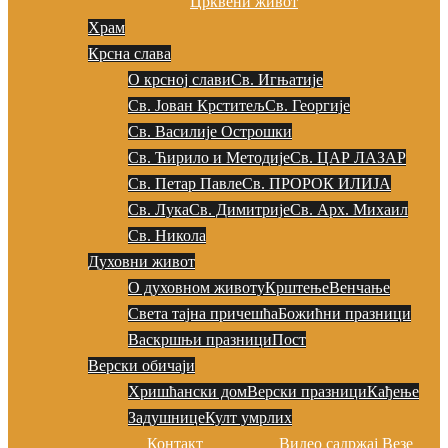
Црквени живот
Храм
Крсна слава
О крсној слави
Св. Игњатије
Св. Јован Крститељ
Св. Георгије
Св. Василије Острошки
Св. Ћирило и Методије
Св. ЦАР ЛАЗАР
Св. Петар Павле
Св. ПРОРОК ИЛИЈА
Св. Лука
Св. Димитрије
Св. Арх. Михаил
Св. Никола
Духовни живот
О духовном животу
Крштење
Венчање
Света тајна причешћа
Божићни празници
Васкршњи празници
Пост
Верски обичаји
Хришћански дом
Верски празници
Кађење
Задушнице
Култ умрлих
Контакт
Видео садржај
Везе