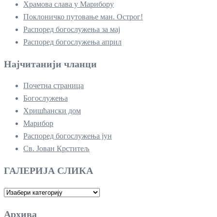
Храмова слава у Марибору
Поклоничко путовање ман. Острог!
Распоред богослужења за мај
Распоред богослужења април
Најчитанији чланци
Почетна страница
Богослужења
Хришћански дом
Марибор
Распоред богослужења јун
Св. Јован Крститељ
ГАЛЕРИЈА СЛИКА
ГАЛЕРИЈА
СЛИКА
Архива