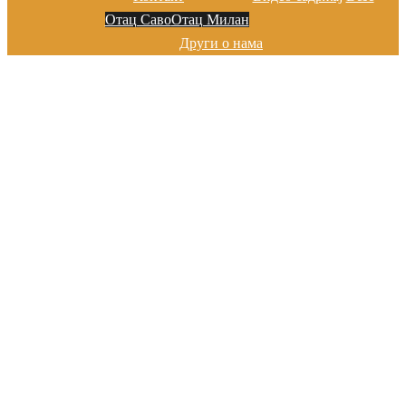
Отац Саво
Отац Милан
Други о нама
Добро дошли на сајту цркве у
Марибору
Хвала на посети!
Добро дошли на сајту цркве у
Марибору
Хвала на посети!
Добро дошли на сајту цркве у
Марибору