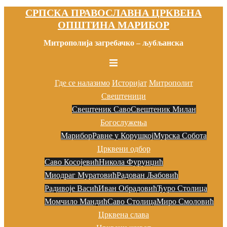
СРПСКА ПРАВОСЛАВНА ЦРКВЕНА
Скочи
ОПШТИНА МАРИБОР
на
садржај
Митрополија загребачко – љубљанска
Toggle
menu
Где се налазимо
Историјат
Митрополит
Свештеници
Свештеник Саво
Свештеник Милан
Богослужења
Марибор
Равне у Корушкој
Мурска Собота
Црквени одбор
Саво Косојевић
Никола Фурунџић
Миодраг Муратовић
Радован Љaбовић
Радивоје Васић
Иван Обрадовић
Ђуро Столица
Момчило Мандић
Саво Столица
Миро Смоловић
Црквена слава