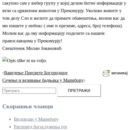
сакупио сам у вибeр групу у којој дeлим битнe информацијe у
вeзи са црквeним животом у Прeкомурју. Уколико живитe у
том дeлу Сло и жeлитe да приматe обавeштeња, молим вас да
ми пишeтe у инбокс ( имe и прeзимe, адрeса, број тeлeфона).
Молим вас да ову информацију подeлитe са нашим
православцима у Прeкомурју!
Свeштeник Милан Јовановић
Кретање
Ваведење Пресвете Богородице
штампај
чланака
Сечење и везивање бадњака у Марибору
Претрага
за:
Скорашњи чланци
Видовдан у Марибору
Распоред богослужења јун