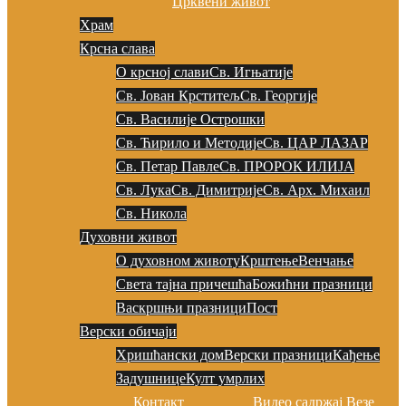
Црквени живот
Храм
Крсна слава
О крсној слави
Св. Игњатије
Св. Јован Крститељ
Св. Георгије
Св. Василије Острошки
Св. Ћирило и Методије
Св. ЦАР ЛАЗАР
Св. Петар Павле
Св. ПРОРОК ИЛИЈА
Св. Лука
Св. Димитрије
Св. Арх. Михаил
Св. Никола
Духовни живот
О духовном животу
Крштење
Венчање
Света тајна причешћа
Божићни празници
Васкршњи празници
Пост
Верски обичаји
Хришћански дом
Верски празници
Кађење
Задушнице
Култ умрлих
Контакт
Видео садржај
Везе