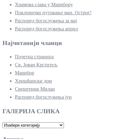
Храмова слава у Марибору
Поклоничко путовање ман. Острог!
Распоред богослужења за мај
Распоред богослужења април
Најчитанији чланци
Почетна страница
Св. Јован Крститељ
Марибор
Хришћански дом
Свештеник Милан
Распоред богослужења јун
ГАЛЕРИЈА СЛИКА
ГАЛЕРИЈА
СЛИКА
Архива