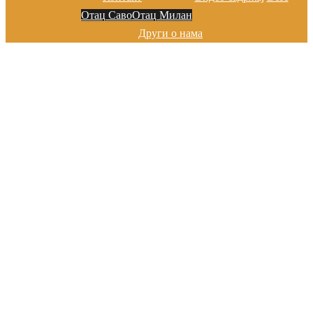
Отац Саво
Отац Милан
Други о нама
Добро дошли на сајту цркве у
Марибору
Хвала на посети!
Добро дошли на сајту цркве у
Марибору
Хвала на посети!
Добро дошли на сајту цркве у
Марибору