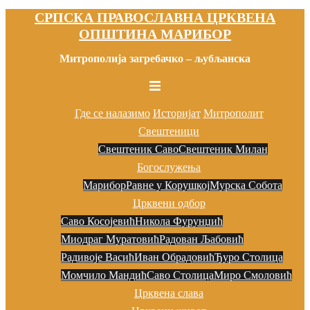
СРПСКА ПРАВОСЛАВНА ЦРКВЕНА
Скочи
ОПШТИНА МАРИБОР
на
садржај
Митрополија загребачко – љубљанска
Toggle
menu
Где се налазимо
Историјат
Митрополит
Свештеници
Свештеник Саво
Свештеник Милан
Богослужења
Марибор
Равне у Корушкој
Мурска Собота
Црквени одбор
Саво Косојевић
Никола Фурунџић
Миодраг Муратовић
Радован Љaбовић
Радивоје Васић
Иван Обрадовић
Ђуро Столица
Момчило Мандић
Саво Столица
Миро Смоловић
Црквена слава